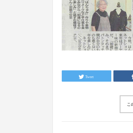
Tweet
こ