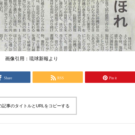
画像引用：琉球新報より
Share
RSS
Pin it
の記事のタイトルとURLをコピーする