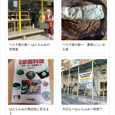
ー八十路の旅ー はんちゅみの
ー八十路の旅ー 素晴らしいお
営業篇
土産
はんちゅみの商品化に至るま
今日もーはんちゅみー絶賛??
で